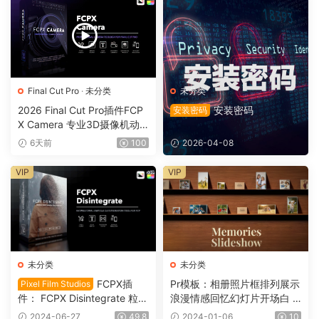
Final Cut Pro
·
未分类
未分类
2026 Final Cut Pro插件FCP
安装密码
安装密码
X Camera 专业3D摄像机动
态镜头运动0164
6天前
100
2026-04-08
VIP
VIP
未分类
未分类
FCPX插
Pr模板：相册照片框排列展示
Pixel Film Studios
件： FCPX Disintegrate 粒子
浪漫情感回忆幻灯片开场白 M
消散沙化分解颗粒插件 Final
emories Slideshow 1096
2024-06-27
49.8
2024-01-06
10