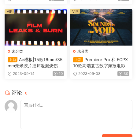
Cut Pro M1 VFX0032
VIP
VIP
未分类
未分类
Ae模板|15款16mm/35
Premiere Pro 和 FCPX
上新
上新
mm毫米胶片损坏泄漏烧伤转
10款高端复古数字海报电影风
场过渡 Film Leak（0117）
格动态标题 Cinematic Titles
2023-09-14
10
2023-09-08
30
（0115）
评论
0