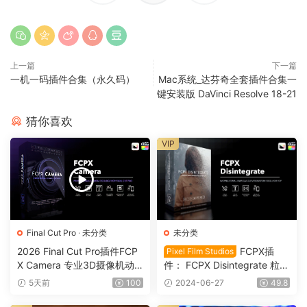
上一篇
下一篇
一机一码插件合集（永久码）
Mac系统_达芬奇全套插件合集一
键安装版 DaVinci Resolve 18-21
猜你喜欢
VIP
Final Cut Pro
·
未分类
未分类
2026 Final Cut Pro插件FCP
FCPX插
Pixel Film Studios
X Camera 专业3D摄像机动
件： FCPX Disintegrate 粒子
态镜头运动0164
消散沙化分解颗粒插件 Final
5天前
100
2024-06-27
49.8
Cut Pro M1 VFX0032