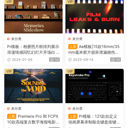
VIP
VIP
未分类
未分类
Pr模板：相册照片框排列展示
Ae模板|15款16mm/35
上新
浪漫情感回忆幻灯片开场白 M
mm毫米胶片损坏泄漏烧伤转
emories Slideshow 1096
场过渡 Film Leak（0117）
2024-01-06
10
2023-09-14
10
VIP
VIP
未分类
未分类
Premiere Pro 和 FCPX
Pr模板：121款自定义
上新
上新
10款高端复古数字海报电影风
动画屏幕录制敲击键盘按键组
格动态标题 Cinematic Titles
合 Keystroke Pro（0114）