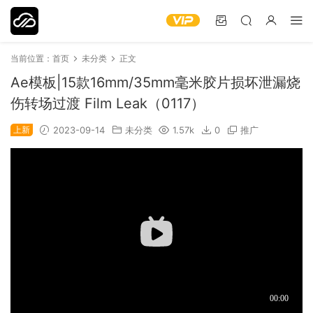
当前位置：
首页
未分类
正文
Ae模板|15款16mm/35mm毫米胶片损坏泄漏烧
伤转场过渡 Film Leak（0117）
上新
2023-09-14
未分类
1.57k
0
推广