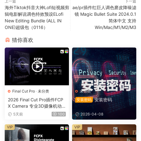
上一篇
下一篇
海外Tiktok抖音大神Lofi短视频剪
ae/pr插件红巨人调色磨皮降噪滤
辑电影解说调色特效预设ELofi
镜 Magic Bullet Suite 2024.0.1
New Editing Bundle (ALL IN
简体中文 支持
ONE)超级包（0116）
Win/Mac/M1/M2/M3
猜你喜欢
Final Cut Pro
·
未分类
未分类
2026 Final Cut Pro插件FCP
安装密码
安装密码
X Camera 专业3D摄像机动
态镜头运动0164
5天前
100
2026-04-08
VIP
VIP