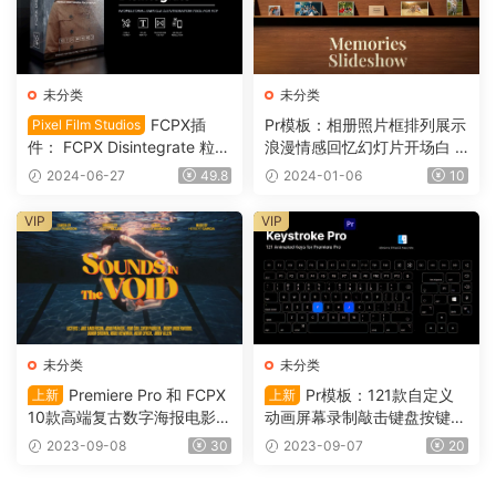
未分类
未分类
FCPX插
Pr模板：相册照片框排列展示
Pixel Film Studios
件： FCPX Disintegrate 粒子
浪漫情感回忆幻灯片开场白 M
消散沙化分解颗粒插件 Final
emories Slideshow 1096
2024-06-27
49.8
2024-01-06
10
Cut Pro M1 VFX0032
VIP
VIP
未分类
未分类
Premiere Pro 和 FCPX
Pr模板：121款自定义
上新
上新
10款高端复古数字海报电影风
动画屏幕录制敲击键盘按键组
格动态标题 Cinematic Titles
合 Keystroke Pro（0114）
2023-09-08
30
2023-09-07
20
（0115）