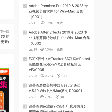
Adob​​e Premiere Pro 2019 & 2023 专
15
业视频剪辑软件 for Win+Mac 合集
（0031）
40
3.29k
免费
下一篇
Adobe After Effects 2019 & 2023 专
16
 (支持
业视频剪辑特效软件 for Win+Mac 合集
更新)
（0032）
29
1.34w
免费
FCPX插件：mTracker 3D跟踪mRotoAI
17
智能抠像motionVFX全套模板预设
VFX0035
23
3.76k
100
达芬奇磨皮美颜神器 Beauty Box
18
V.5.10 Win中文/Mac英文 DR0001
21
2.74k
10
达芬奇调色滤镜YRGB打印胶片仿真分
19
级调色 FilmUnlimited Kodak