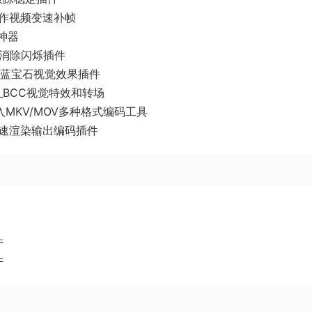
级慢动作视频变速补帧
皮神器
频延时消除闪烁插件
.0.1_蓝宝石视觉效果插件
6.0_BCC视觉特效和转场
.1_导入MKV/MOV多种格式编码工具
_视频加速渲染输出编码插件
件
件