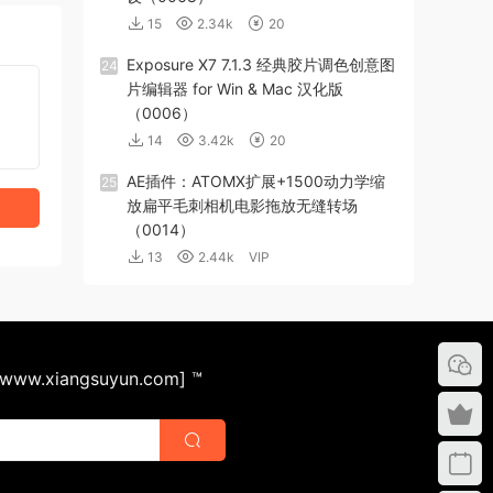
15
2.34k
20
Exposure X7 7.1.3 经典胶片调色创意图
24
片编辑器 for Win & Mac 汉化版
（0006）
14
3.42k
20
AE插件：ATOMX扩展+1500动力学缩
25
放扁平毛刺相机电影拖放无缝转场
（0014）
13
2.44k
VIP
ww.xiangsuyun.com] ™