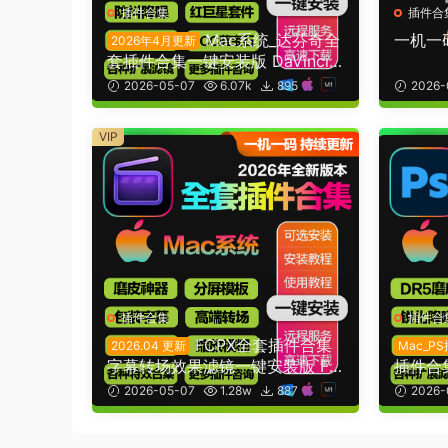
插件合集
插件合
Mac系统_达芬奇全
一机一
2026年4月更新
套插件合集一键安装版 DaVinci
Resolve 18-21
2026-05-07
6.07k
895
2026-
20
VIP
插件合集
插件合
FCPX全套插件合集
2026.04 更新
Mac_P
字幕转场效果滤镜一键安装版 Fia
插件合集
nl Cut Pro 10.6.0+ (支持更新)
2021-
2026-05-07
1.28w
887
2026-
20