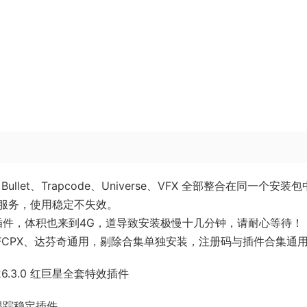
c Bullet、Trapcode、Universe、VFX 全部整合在同一个安装
服务，使用稳定不失效。
红巨星全套插件，体积也来到4G，道导致安装极慢十几分钟，请耐心等待！
AE、Pr、FCPX、达芬奇通用，剔除合集单独安装，注册码与插件合集通
26.3.0 红巨星全套特效插件
摩卡跟踪稳定插件