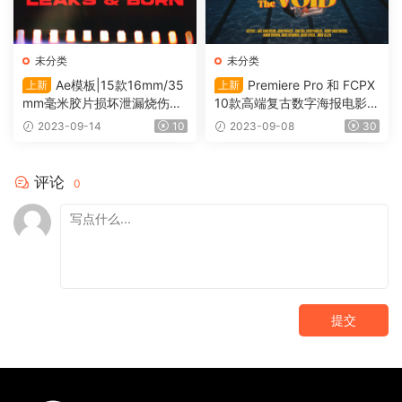
未分类
未分类
Ae模板|15款16mm/35
Premiere Pro 和 FCPX
上新
上新
mm毫米胶片损坏泄漏烧伤转
10款高端复古数字海报电影风
场过渡 Film Leak（0117）
格动态标题 Cinematic Titles
2023-09-14
10
2023-09-08
30
（0115）
评论
0
提交