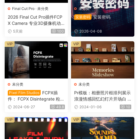
Final Cut Pro
·
未分类
未分类
2026 Final Cut Pro插件FCP
安装密码
安装密码
X Camera 专业3D摄像机动
态镜头运动0164
5天前
100
2026-04-08
VIP
VIP
未分类
未分类
FCPX插
Pr模板：相册照片框排列展示
Pixel Film Studios
件： FCPX Disintegrate 粒子
浪漫情感回忆幻灯片开场白 M
消散沙化分解颗粒插件 Final
emories Slideshow 1096
2024-06-27
49.8
2024-01-06
10
Cut Pro M1 VFX0032
VIP
VIP