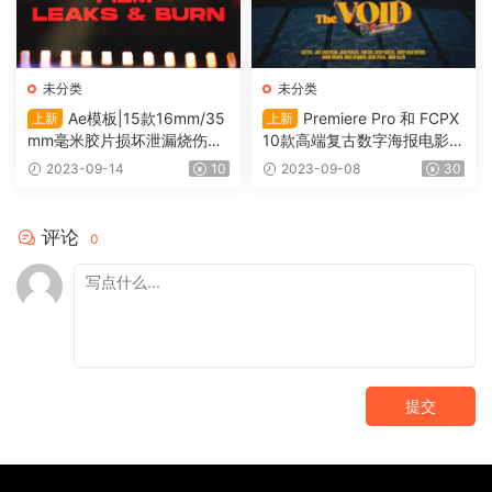
未分类
未分类
Ae模板|15款16mm/35
Premiere Pro 和 FCPX
上新
上新
mm毫米胶片损坏泄漏烧伤转
10款高端复古数字海报电影风
场过渡 Film Leak（0117）
格动态标题 Cinematic Titles
2023-09-14
10
2023-09-08
30
（0115）
评论
0
提交