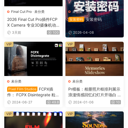
Final Cut Pro
·
未分类
未分类
2026 Final Cut Pro插件FCP
安装密码
安装密码
X Camera 专业3D摄像机动
态镜头运动0164
3天前
100
2026-04-08
VIP
VIP
未分类
未分类
FCPX插
Pr模板：相册照片框排列展示
Pixel Film Studios
件： FCPX Disintegrate 粒子
浪漫情感回忆幻灯片开场白 M
消散沙化分解颗粒插件 Final
emories Slideshow 1096
2024-06-27
49.8
2024-01-06
10
Cut Pro M1 VFX0032
VIP
VIP