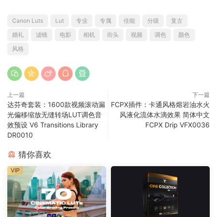
Canon Luts
Lut
专业
专属
佳能
分级
复古
婚礼
滤镜
电影
相机
街头
视频
调色
颜色
风格
上一篇
下一篇
达芬奇套装：1600款视频滚动漏
FCPX插件：卡通风格熔岩油水火
光偏移缩放无缝转场LUT调色音
风液化流体水滴效果 简体中文
效预设 V6 Transitions Library
FCPX Drip VFX0036
DR0010
猜你喜欢
VIP