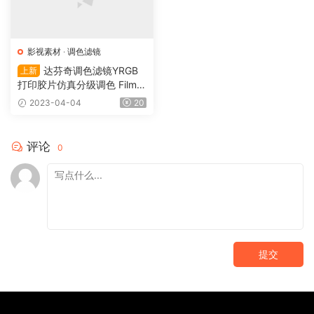
影视素材
·
调色滤镜
达芬奇调色滤镜YRGB
上新
打印胶片仿真分级调色 FilmU
nlimited Kodak 250D（001
2023-04-04
20
5）
评论
0
提交