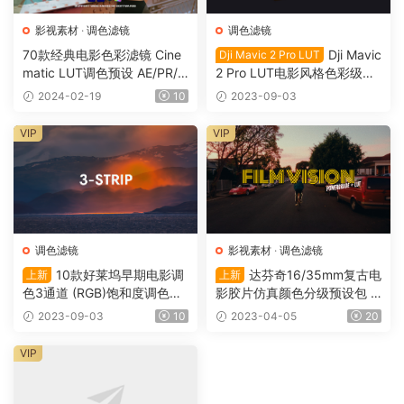
影视素材
·
调色滤镜
调色滤镜
70款经典电影色彩滤镜 Cine
Dji Mavic
Dji Mavic 2 Pro LUT
matic LUT调色预设 AE/PR/
2 Pro LUT电影风格色彩级图
达芬奇/FCPX 1125
像增强校正降噪工具套件LUT
2024-02-19
10
2023-09-03
调色滤镜（0111）
VIP
VIP
调色滤镜
影视素材
·
调色滤镜
10款好莱坞早期电影调
达芬奇16/35mm复古电
上新
上新
色3通道 (RGB)饱和度调色滤
影胶片仿真颜色分级预设包 FI
镜+XMP预设 Cinecolor 3 Stri
LMVISION POWERGRADE +
2023-09-03
10
2023-04-05
20
p（0110）
LUT（0027）
VIP