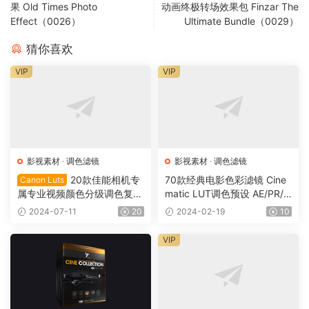
果 Old Times Photo
动画终极转场效果包 Finzar The
Effect（0026）
Ultimate Bundle（0029）
猜你喜欢
VIP
VIP
影视素材
·
调色滤镜
影视素材
·
调色滤镜
20款佳能相机专
70款经典电影色彩滤镜 Cine
Canon Luts
属专业视频颜色分级调色复古
matic LUT调色预设 AE/PR/
电影婚礼街头风格Lut滤镜 Ca
达芬奇/FCPX 1125
2024-07-11
20
2024-02-19
10
non Luts DR0012
VIP