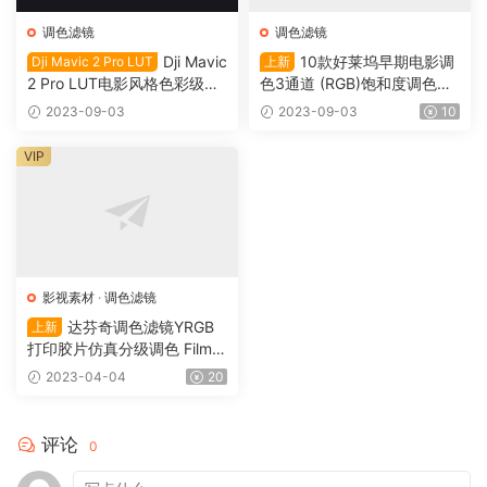
调色滤镜
调色滤镜
Dji Mavic
10款好莱坞早期电影调
Dji Mavic 2 Pro LUT
上新
2 Pro LUT电影风格色彩级图
色3通道 (RGB)饱和度调色滤
像增强校正降噪工具套件LUT
镜+XMP预设 Cinecolor 3 Stri
2023-09-03
2023-09-03
10
调色滤镜（0111）
p（0110）
VIP
影视素材
·
调色滤镜
达芬奇调色滤镜YRGB
上新
打印胶片仿真分级调色 FilmU
nlimited Kodak 250D（001
2023-04-04
20
5）
评论
0