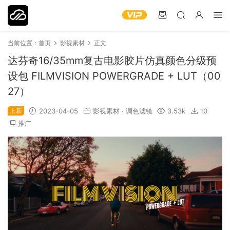
当前位置：
首页
影视素材
正文
达芬奇16/35mm复古电影胶片仿真颜色分级预
设包 FILMVISION POWERGRADE + LUT（00
27）
上新
2023-04-05
影视素材
·
调色滤镜
3.53k
10
推广