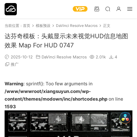
当前位置：
首页
模板预设
DaVinci Resolve Macros
正文
达芬奇模板：头戴显示未来视觉HUD信息地图
效果 Map For HUD 0747
2025-10-12
DaVinci Resolve Macros
2.01k
4
推广
Warning
: sprintf(): Too few arguments in
/www/wwwroot/xiangsuyun.com/wp-
content/themes/modown/inc/shortcodes.php
on line
1593