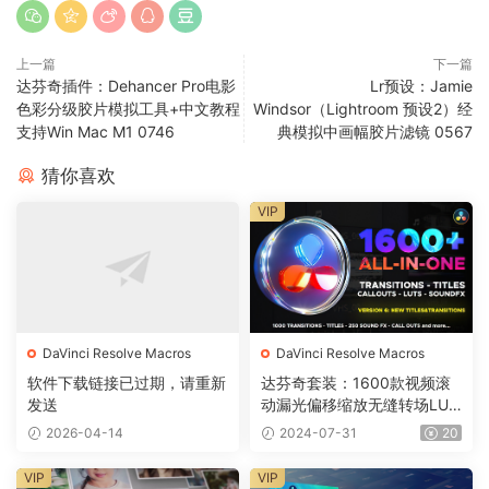
上一篇
下一篇
达芬奇插件：Dehancer Pro电影
Lr预设：Jamie
色彩分级胶片模拟工具+中文教程
Windsor（Lightroom 预设2）经
支持Win Mac M1 0746
典模拟中画幅胶片滤镜 0567
猜你喜欢
VIP
DaVinci Resolve Macros
DaVinci Resolve Macros
软件下载链接已过期，请重新
达芬奇套装：1600款视频滚
发送
动漏光偏移缩放无缝转场LUT
调色音效预设 V6 Transitions
2026-04-14
2024-07-31
20
Library DR0010
VIP
VIP