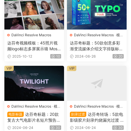
DaVinci Resolve Macros
DaVinci Resolve Macros
·
模板
预设
达芬奇视频模板：45照片视
达芬奇标题：50款创意多彩
频logo标志多屏展示墙 Mosai
渐变流媒体介绍文字排版标题
c Logo Reveal DR0009
Lower Thirds DR0008
2025-10-12
10
2024-06-26
20
VIP
VIP
DaVinci Resolve Macros
·
模板
DaVinci Resolve Macros
·
模板
预设
预设
达芬奇标题：20款
达芬奇转场：5款电
电影标题
刻录过渡
复古大气电影片名短片预告文
影级胶片刻录灼烧漏光过渡 C
字排版 Movie Titles DR0837
inematic Burn Transitions D
2024-06-24
30
2024-06-24
30