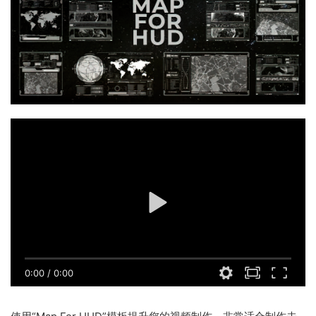
0:00
/
0:00