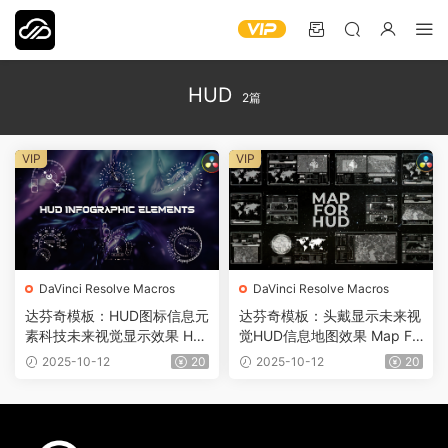
HUD
2篇
VIP
VIP
DaVinci Resolve Macros
DaVinci Resolve Macros
达芬奇模板：HUD图标信息元
达芬奇模板：头戴显示未来视
素科技未来视觉显示效果 HU
觉HUD信息地图效果 Map Fo
D Infographic Elements 074
r HUD 0747
2025-10-12
20
2025-10-12
20
8