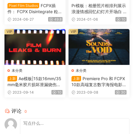
FCPX插
Pr模板：相册照片框排列展示
Pixel Film Studios
件： FCPX Disintegrate 粒子
浪漫情感回忆幻灯片开场白 M
消散沙化分解颗粒插件 Final
emories Slideshow 1096
2024-06-27
49.8
2024-01-06
10
Cut Pro M1 VFX0032
VIP
VIP
未分类
未分类
Ae模板|15款16mm/35
Premiere Pro 和 FCPX
上新
上新
mm毫米胶片损坏泄漏烧伤转
10款高端复古数字海报电影风
场过渡 Film Leak（0117）
格动态标题 Cinematic Titles
2023-09-14
10
2023-09-08
30
（0115）
评论
0