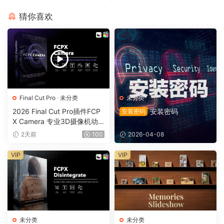
猜你喜欢
Final Cut Pro
·
未分类
未分类
2026 Final Cut Pro插件FCP
安装密码
安装密码
X Camera 专业3D摄像机动
态镜头运动0164
2天前
100
2026-04-08
VIP
VIP
未分类
未分类