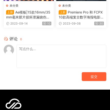
未分类
未分类
Ae模板|15款16mm/35
Premiere Pro 和 FCPX
上新
上新
mm毫米胶片损坏泄漏烧伤转
10款高端复古数字海报电影风
场过渡 Film Leak（0117）
格动态标题 Cinematic Titles
2023-09-14
10
2023-09-08
30
（0115）
评论
0
提交