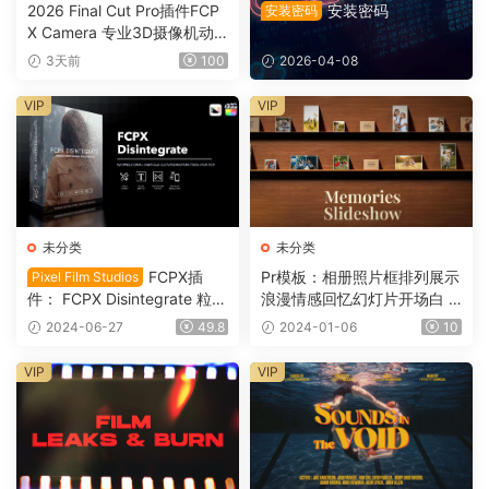
2026 Final Cut Pro插件FCP
安装密码
安装密码
X Camera 专业3D摄像机动
态镜头运动0164
3天前
100
2026-04-08
VIP
VIP
未分类
未分类
FCPX插
Pr模板：相册照片框排列展示
Pixel Film Studios
件： FCPX Disintegrate 粒子
浪漫情感回忆幻灯片开场白 M
消散沙化分解颗粒插件 Final
emories Slideshow 1096
2024-06-27
49.8
2024-01-06
10
Cut Pro M1 VFX0032
VIP
VIP