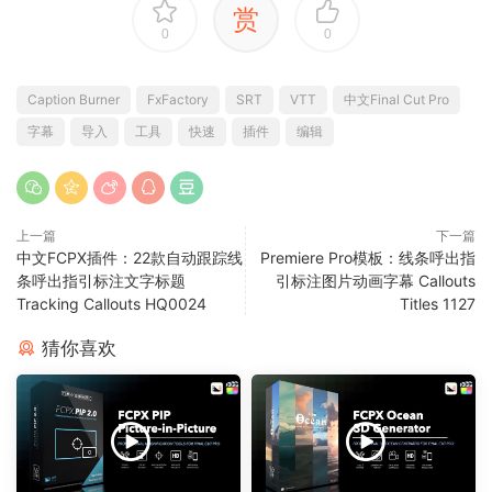
赏
0
0
Caption Burner
FxFactory
SRT
VTT
中文Final Cut Pro
字幕
导入
工具
快速
插件
编辑
上一篇
下一篇
中文FCPX插件：22款自动跟踪线
Premiere Pro模板：线条呼出指
条呼出指引标注文字标题
引标注图片动画字幕 Callouts
Tracking Callouts HQ0024
Titles 1127
猜你喜欢