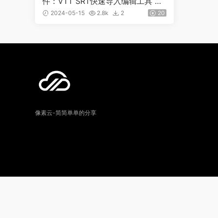
件：VTT SRT快速导入编辑工具 Ca
ption Burner VFX0025
2024-05-15
2.8k
2
20
像素云-简简单单的分享