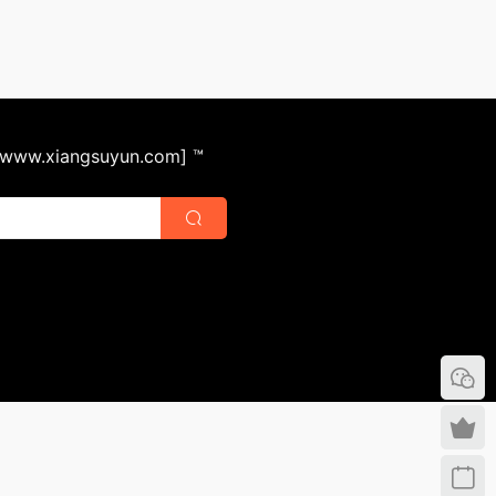
ww.xiangsuyun.com] ™