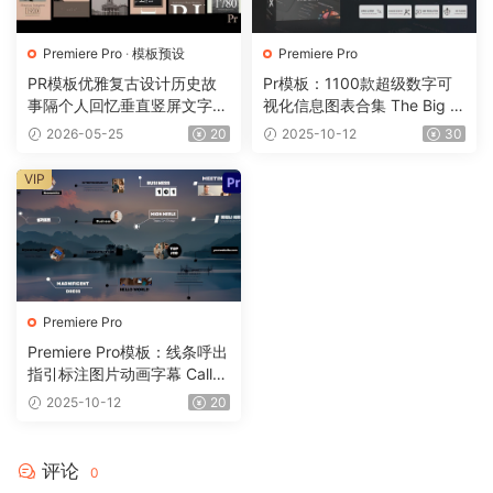
Premiere Pro
·
模板预设
Premiere Pro
PR模板优雅复古设计历史故
Pr模板：1100款超级数字可
事隔个人回忆垂直竖屏文字排
视化信息图表合集 The Big In
版快拍模板 Insta Stories 3 M
fographics 1128
2026-05-25
20
2025-10-12
30
OGRT 0101
VIP
Premiere Pro
Premiere Pro模板：线条呼出
指引标注图片动画字幕 Callou
ts Titles 1127
2025-10-12
20
评论
0