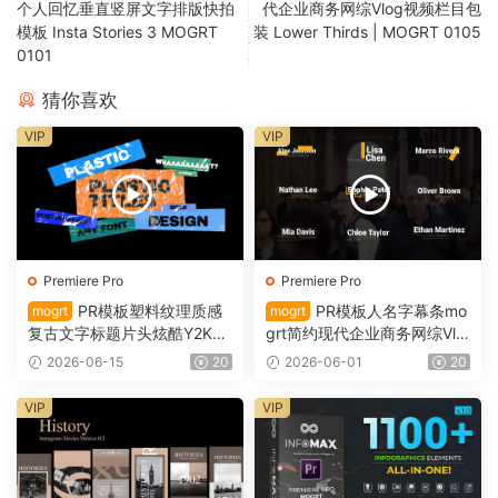
个人回忆垂直竖屏文字排版快拍
代企业商务网综Vlog视频栏目包
模板 Insta Stories 3 MOGRT
装 Lower Thirds | MOGRT 0105
0101
猜你喜欢
VIP
VIP
Premiere Pro
Premiere Pro
PR模板塑料纹理质感
PR模板人名字幕条mo
mogrt
mogrt
复古文字标题片头炫酷Y2K潮
grt简约现代企业商务网综Vlo
流海报视频MV特效 Plastic Ti
g视频栏目包装 Lower Thirds
2026-06-15
20
2026-06-01
20
tles 0106
| MOGRT 0105
VIP
VIP