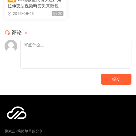
拉伸变型视频畸变失真鼓包效
果 Fisheye Lens Effects 010
2026-06-15
20
7
评论
0
提交
像素云-简简单单的分享