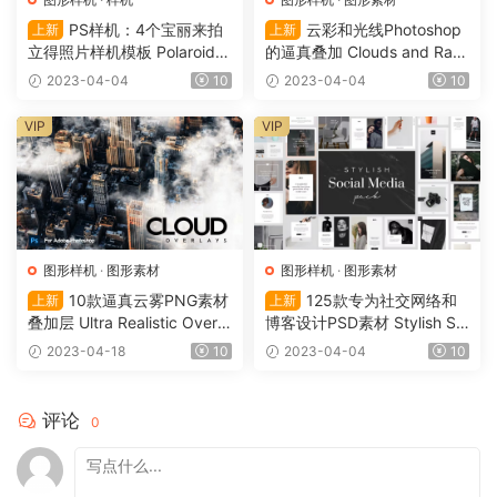
PS样机：4个宝丽来拍
云彩和光线Photoshop
上新
上新
立得照片样机模板 Polaroid P
的逼真叠加 Clouds and Rays
hoto Mockup（0025）
– Realistic Overlays for Phot
2023-04-04
10
2023-04-04
10
oshop（0023）
VIP
VIP
图形样机
·
图形素材
图形样机
·
图形素材
10款逼真云雾PNG素材
125款专为社交网络和
上新
上新
叠加层 Ultra Realistic Overla
博客设计PSD素材 Stylish So
ys for Photoshop（0022）
cial Media Pack（0020）
2023-04-18
10
2023-04-04
10
评论
0