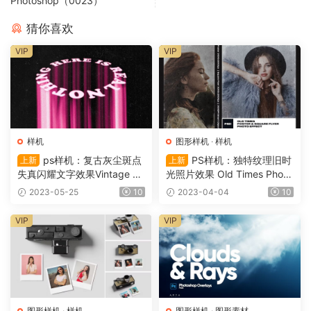
Photoshop（0023）
猜你喜欢
VIP
VIP
样机
图形样机
·
样机
ps样机：复古灰尘斑点
PS样机：独特纹理旧时
上新
上新
失真闪耀文字效果Vintage Sh
光照片效果 Old Times Photo
ine Text Effect
Effect（0026）
2023-05-25
10
2023-04-04
10
VIP
VIP
图形样机
·
样机
图形样机
·
图形素材