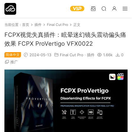
当前位置：
首页
插件
Final Cut Pro
正文
FCPX视觉失真插件：眩晕迷幻镜头震动偏头痛
效果 FCPX ProVertigo VFX0022
简体中文
2024-05-13
Final Cut Pro
·
插件
1.66k
0
推广