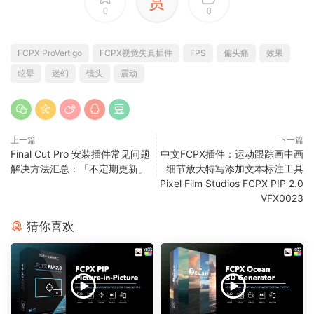
赏
0
0
FCPX ProVertigo
FCPX视觉失真插件
FPS
偏头痛
效果
眩晕
迷幻
镜头
震动
上一篇
下一篇
Final Cut Pro 安装插件常见问题
中文FCPX插件：运动跟踪画中画
解决方法汇总：「不定期更新」
细节放大特写添加文本标注工具
Pixel Film Studios FCPX PIP 2.0
VFX0023
猜你喜欢