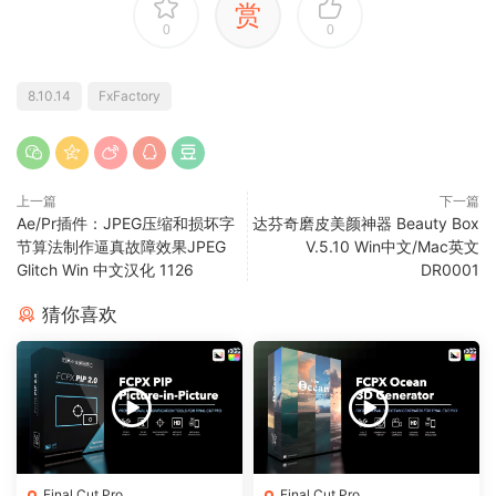
赏
0
0
8.10.14
FxFactory
上一篇
下一篇
Ae/Pr插件：JPEG压缩和损坏字
达芬奇磨皮美颜神器 Beauty Box
节算法制作逼真故障效果JPEG
V.5.10 Win中文/Mac英文
Glitch Win 中文汉化 1126
DR0001
猜你喜欢
Final Cut Pro
Final Cut Pro