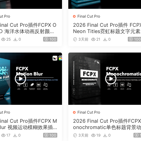
ut Pro
Final Cut Pro
inal Cut Pro插件FCPX O
2026 Final Cut Pro插件 FCP
 3D 海洋水体动画反射颜色
Neon Titles霓虹标题文字元
02
果0201
25
0
100
3天前
21
0
100
ut Pro
Final Cut Pro
inal Cut Pro插件FCPX M
2026 Final Cut Pro插件FCP
n Blur 视频运动模糊效果插
onochromatic单色标题背景
字幕0198
17
0
100
3天前
19
0