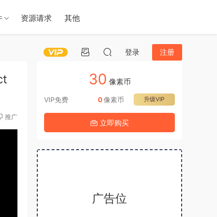
件
资源请求
其他
登录
注册
30
t
像素币
VIP免费
0
像素币
升级VIP
推广
立即购买
广告位