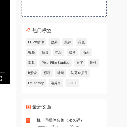
热门标签
FCPX插件
效果
跟踪
调色
视频
预设
电影
胶片
动画
工具
Pixel Film Studios
文字
插件
lr预设
标题
滤镜
达芬奇插件
FxFactory
达芬奇
FCPX
最新文章
一机一码插件合集（永久码）
1