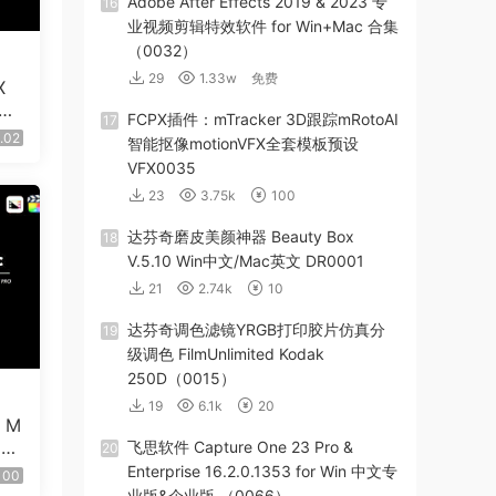
Adobe After Effects 2019 & 2023 专
16
业视频剪辑特效软件 for Win+Mac 合集
（0032）
29
1.33w
免费
X
素效
FCPX插件：mTracker 3D跟踪mRotoAI
17
.02
智能抠像motionVFX全套模板预设
VFX0035
23
3.75k
100
达芬奇磨皮美颜神器 Beauty Box
18
V.5.10 Win中文/Mac英文 DR0001
21
2.74k
10
达芬奇调色滤镜YRGB打印胶片仿真分
19
级调色 FilmUnlimited Kodak
250D（0015）
19
6.1k
20
X M
动画
飞思软件 Capture One 23 Pro &
20
Enterprise 16.2.0.1353 for Win 中文专
100
业版&企业版 （0066）