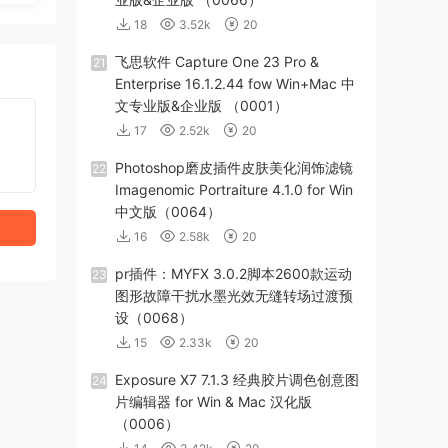
18
3.52k
20
飞思软件 Capture One 23 Pro &
21
Enterprise 16.1.2.44 fow Win+Mac 中
文专业版&企业版 （0001）
17
2.52k
20
Photoshop磨皮插件皮肤美化润饰滤镜
22
Imagenomic Portraiture 4.1.0 for Win
中文版（0064）
16
2.58k
20
pr插件：MYFX 3.0.2脚本2600款运动
23
图形故障干扰水墨光效无缝转场过渡预
设（0068）
15
2.33k
20
Exposure X7 7.1.3 经典胶片调色创意图
24
片编辑器 for Win & Mac 汉化版
（0006）