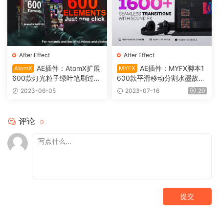
After Effect
After Effect
AE插件：AtomX扩展
AE插件：MYFX脚本1
AtomX
MYFX
600款灯光粒子绿叶笔刷过渡
600款平滑移动分割水墨故障
鲜花婚礼浪漫元素预设 Roma
无缝视频过渡转场预设（006
2023-06-05
2023-07-16
20
ntic Pack V2.0（0082）
9）
评论
0
提交