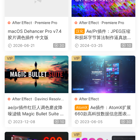
After Effect
·
Premiere Pro
After Effect
·
Premiere Pro
macOS Dehancer Pro v7.4
Ae/Pr插件：JPEG压缩
汉化
胶片调色插件 中文版
和损坏字节算法制作逼真故障
效果JPEG Glitch Win 中文汉
2026-06-21
30
2024-03-25
10
化 1126
VIP
VIP
After Effect
·
Davinci Resolve
·
After Effect
Final Cut Pro
·
Premiere Pro
·
ae/pr插件红巨人调色磨皮降
Ae插件：AtomX扩展
AtomX
插件
噪滤镜 Magic Bullet Suite 20
660款高科技数据信息图表图
24.0.1 简体中文 支持Win/Ma
形场景元素工具预设 Technol
2023-12-08
10
2023-06-05
30
c/M1/M2/M3
ogy Constructor（0084）
VIP