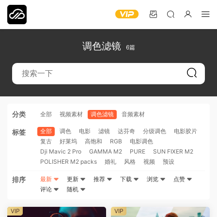
调色滤镜
6篇
分类
全部
视频素材
调色滤镜
音频素材
全部
调色
电影
滤镜
达芬奇
分级调色
电影胶片
标签
复古
好莱坞
高饱和
RGB
电影调色
Dji Mavic 2 Pro
GAMMA M2
PURE
SUN FIXER M2
POLISHER M2 packs
婚礼
风格
视频
预设
排序
最新
更新
推荐
下载
浏览
点赞
评论
随机
VIP
VIP