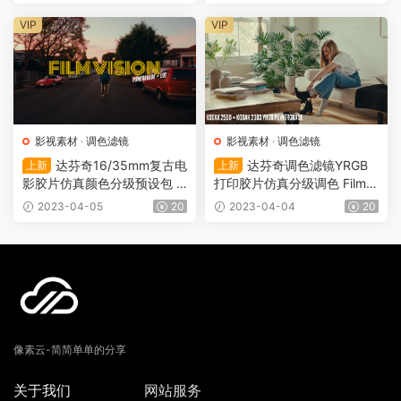
调色滤镜（0111）
p（0110）
VIP
VIP
影视素材
·
调色滤镜
影视素材
·
调色滤镜
达芬奇16/35mm复古电
达芬奇调色滤镜YRGB
上新
上新
影胶片仿真颜色分级预设包 FI
打印胶片仿真分级调色 FilmU
LMVISION POWERGRADE +
nlimited Kodak 250D（001
2023-04-05
20
2023-04-04
20
LUT（0027）
5）
像素云-简简单单的分享
关于我们
网站服务