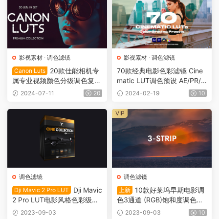
影视素材
·
调色滤镜
影视素材
·
调色滤镜
20款佳能相机专
70款经典电影色彩滤镜 Cine
Canon Luts
属专业视频颜色分级调色复古
matic LUT调色预设 AE/PR/
电影婚礼街头风格Lut滤镜 Ca
达芬奇/FCPX 1125
2024-07-11
20
2024-02-19
10
non Luts DR0012
VIP
调色滤镜
调色滤镜
Dji Mavic
10款好莱坞早期电影调
Dji Mavic 2 Pro LUT
上新
2 Pro LUT电影风格色彩级图
色3通道 (RGB)饱和度调色滤
像增强校正降噪工具套件LUT
镜+XMP预设 Cinecolor 3 Stri
2023-09-03
2023-09-03
10