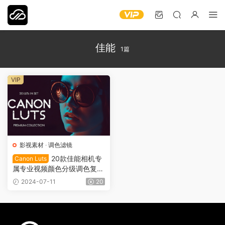
佳能
1篇
VIP
影视素材
·
调色滤镜
20款佳能相机专
Canon Luts
属专业视频颜色分级调色复古
电影婚礼街头风格Lut滤镜 Ca
2024-07-11
20
non Luts DR0012