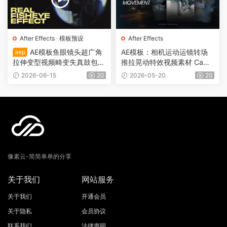
After Effects
·
模板预设
After Effects
AE模板鱼眼镜头超广角
AE模板：相机运动运镜转场
aep
拉伸变型视频畸变失真鼓包效
推拉晃动特效视频素材 Came
果 Fisheye Lens Effects 010
ra Movement 0099
2026-06-15
20
2026-05-20
20
7
像素云-简简单单的分享
关于我们
网站服务
关于我们
开通会员
关于隐私
会员协议
联系我们
法律声明