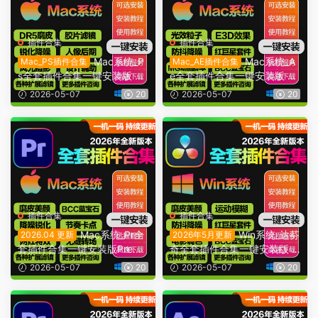
插件合集
插件合集
Mac系统_P
Mac系统_A
Mac_PS插件合集
Mac_AE插件合集
s全套插件合集一键安装版 Ph
e全套插件合集一键安装版 Af
otoshop 2021-2026 (支持更
ter Effects 2022-2026 (支持
2026-05-07
20
2026-05-07
20
新)
更新)
插件合集
插件合集
Mac系统_Pr全
Win系统_达芬
2026.04 更新
2026年5月更新
套插件合集一键安装版Premi
奇全套插件合集一键安装版 D
ere Pro 2022-2026 (支持更
aVinci Resolve 18-20
2026-05-07
20
2026-05-07
20
新)