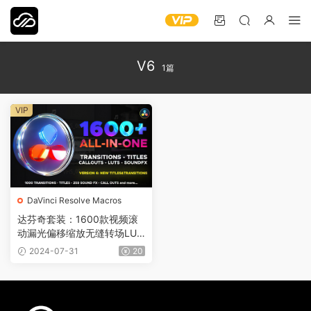
V6
1篇
VIP
DaVinci Resolve Macros
达芬奇套装：1600款视频滚
动漏光偏移缩放无缝转场LUT
调色音效预设 V6 Transitions
2024-07-31
20
Library DR0010