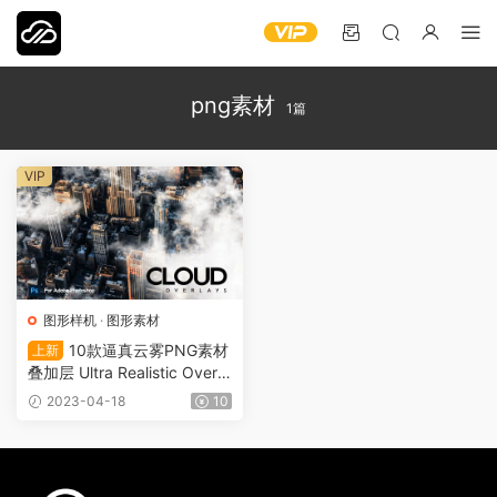
png素材
1篇
VIP
图形样机
·
图形素材
10款逼真云雾PNG素材
上新
叠加层 Ultra Realistic Overla
ys for Photoshop（0022）
2023-04-18
10