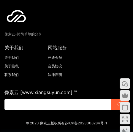
像素云-简简单单的分享
关于我们
网站服务
关于我们
开通会员
关于隐私
会员协议
联系我们
法律声明
像素云 [www.xiangsuyun.com] ™
© 2023 像素云版权所有苏ICP备2023008284号-1