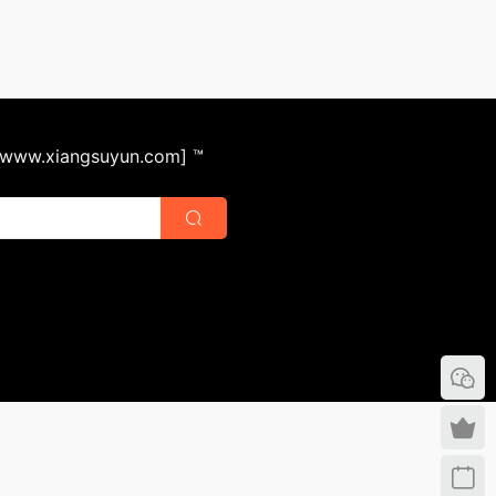
ww.xiangsuyun.com] ™