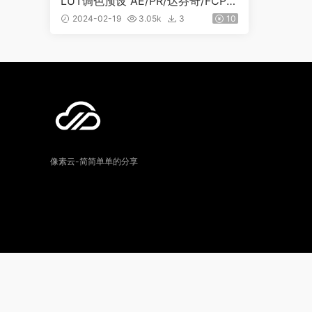
LUT调色预设 AE/PR/达芬奇/FCPX
1125
2024-02-19
3.05k
3
10
像素云-简简单单的分享