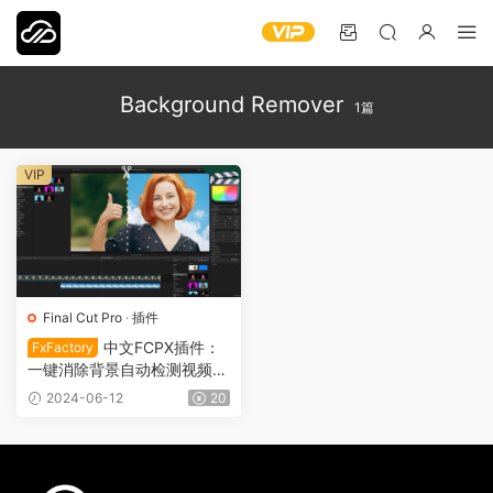
Background Remover
1篇
VIP
Final Cut Pro
·
插件
中文FCPX插件：
FxFactory
一键消除背景自动检测视频焦
点人物动物物体 Background
2024-06-12
20
Remover VFX0023