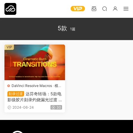
5款
1篇
VIP
DaVinci Resolve Macros
·
模板
预设
达芬奇转场：5款电
刻录过渡
影级胶片刻录灼烧漏光过渡 C
inematic Burn Transitions D
2024-06-24
30
R0836