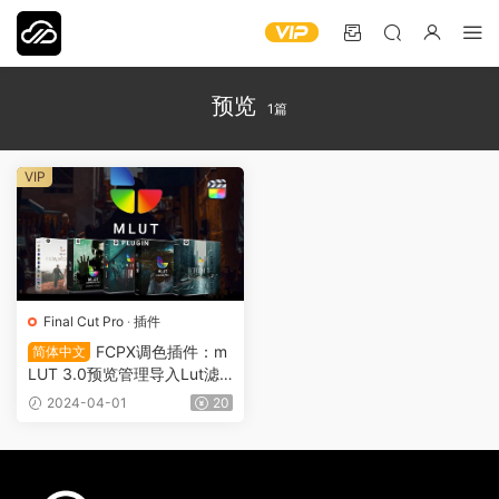
预览
1篇
VIP
Final Cut Pro
·
插件
FCPX调色插件：m
简体中文
LUT 3.0预览管理导入Lut滤
镜调整图层支持批量调色 VFX
2024-04-01
20
0005