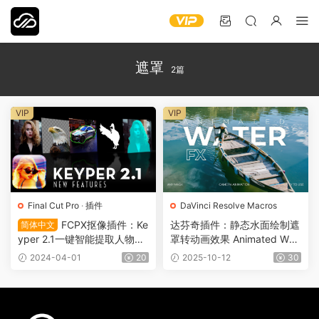
遮罩
2篇
VIP
VIP
Final Cut Pro
·
插件
DaVinci Resolve Macros
FCPX抠像插件：Ke
达芬奇插件：静态水面绘制遮
简体中文
yper 2.1一键智能提取人物与
罩转动画效果 Animated Wat
对象背景分离无需绿屏 VFX0
er Effect 0750
2024-04-01
20
2025-10-12
30
008