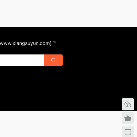
ww.xiangsuyun.com] ™