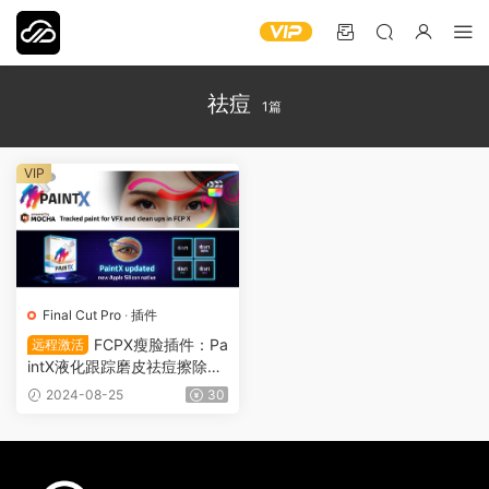
祛痘
1篇
VIP
Final Cut Pro
·
插件
FCPX瘦脸插件：Pa
远程激活
intX液化跟踪磨皮祛痘擦除修
复瘦身视频美颜工具 VFX003
2024-08-25
30
4