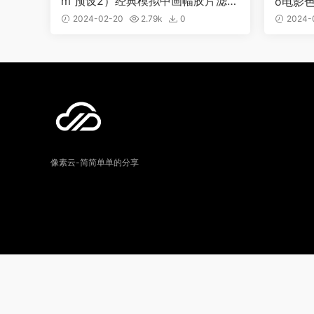
m 预设2）经典模拟中画幅胶片滤镜
o电影
0567
教程 支持
2024-02-20
2.79k
0
2024-
像素云-简简单单的分享