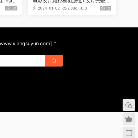
nsta
电影胶片颗粒模拟滤镜+胶片光晕模
糊动作 0679
30
2024-01-02
2.88k
3
10
ww.xiangsuyun.com] ™