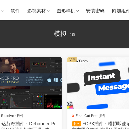
软件
影视素材
图形样机
安装密码
附加组
模拟
4篇
VIP
i Resolve
·
插件
Final Cut Pro
·
插件
达芬奇插件：Dehancer Pr
FCPX插件：模拟即使
中文