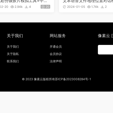
色彩分级胶片模拟工具+中文
文本语音文件地理位置对话框 I
Win Mac M1 0746
nt Messages 0227
02-20
2.94k
4
20
2024-01-05
1.74k
2
关于我们
网站服务
像素云 [w
关于我们
开通会员
关于隐私
会员协议
联系我们
法律声明
© 2023 像素云版权所有苏ICP备2023008284号-1