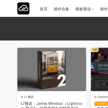
首页
插件合集
模板预设
插件
VIP
Lr 预设
Davinc
Lr预设：Jamie Windsor（Lightroo
中文教程