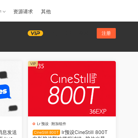
件
资源请求
其他
登录
注册
VIP
Lr 预设
·
附加组件
消息发送
lr预设CineStill 800T
CineStill 800T