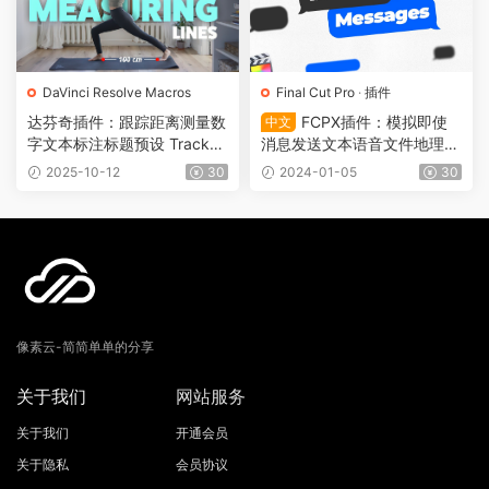
DaVinci Resolve Macros
Final Cut Pro
·
插件
达芬奇插件：跟踪距离测量数
FCPX插件：模拟即使
中文
字文本标注标题预设 Tracked
消息发送文本语音文件地理位
Measuring 0753
置对话框 Instant Messages
2025-10-12
30
2024-01-05
30
0227
像素云-简简单单的分享
关于我们
网站服务
关于我们
开通会员
关于隐私
会员协议