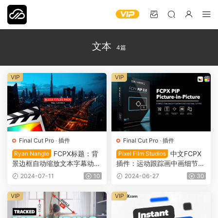
文本
4篇
VIP
VIP
Final Cut Pro
·
插件
Final Cut Pro
·
插件
FCPX标题：背
中文FCPX
Ryan Nangle
Pixel Film Studios
景边框自动缩放文本字幕动画
插件：运动跟踪画中画细节放
预设 简体中文 Block Titles V
大特写添加文本标注工具 Pix
2024-07-11
10
2024-06-27
30
FX0033
el Film Studios FCPX PIP 2.
0 VFX0023
VIP
VIP