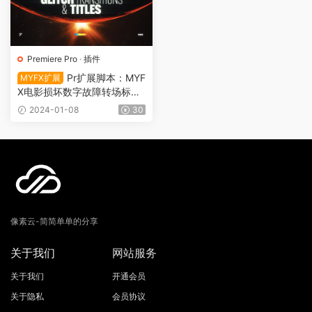
Premiere Pro
·
插件
Pr扩展脚本：MYF
MYFX扩展
X电影损坏数字故障转场标题
预设 Glitch Transitions & Titl
2024-01-08
30
es 1107
像素云-简简单单的分享
关于我们
网站服务
关于我们
开通会员
关于隐私
会员协议