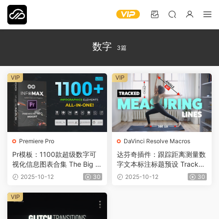
数字
3篇
VIP
VIP
Premiere Pro
DaVinci Resolve Macros
Pr模板：1100款超级数字可
达芬奇插件：跟踪距离测量数
视化信息图表合集 The Big In
字文本标注标题预设 Tracked
fographics 1128
Measuring 0753
2025-10-12
30
2025-10-12
30
VIP