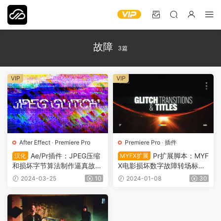
故障
3篇
VIP
VIP
After Effect
·
Premiere Pro
Premiere Pro
·
插件
Ae/Pr插件：JPEG压缩
Pr扩展脚本：MYF
汉化
MYFX扩展
和损坏字节算法制作逼真故障
X电影损坏数字故障转场标题
效果JPEG Glitch Win 中文汉
预设 Glitch Transitions & Titl
2024-03-25
10
2024-01-08
30
化 1126
es 1107