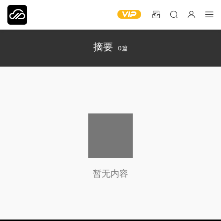
摘要
0篇
暂无内容