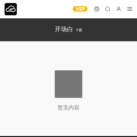
开场白
0篇
暂无内容