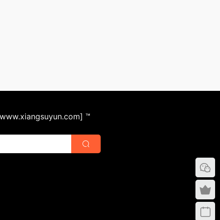
ww.xiangsuyun.com] ™