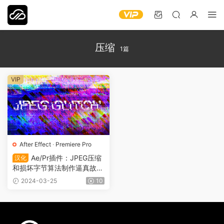
压缩
1篇
VIP
After Effect
·
Premiere Pro
Ae/Pr插件：JPEG压缩
汉化
和损坏字节算法制作逼真故障
效果JPEG Glitch Win 中文汉
2024-03-25
10
化 1126