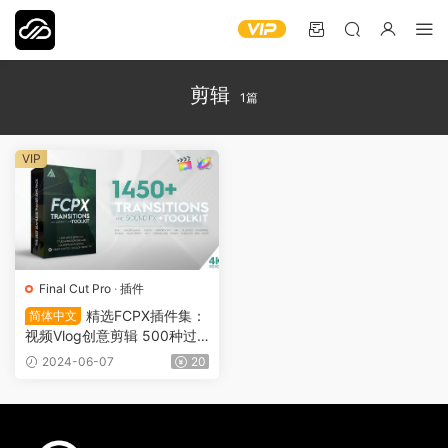
剪辑
1篇
VIP
Final Cut Pro
·
插件
精选FCPX插件集：
简体中文
视频Vlog创意剪辑 500种过
渡、250+音效、超级编辑加
2024-06-07
20
速神器 VFX0010