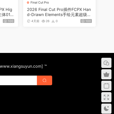
Final Cut Pro
PX Hig
2026 Final Cut Pro插件FCPX Han
主体018
d-Drawn Elements手绘元素超级包
0183
100
4天前
26
0
100
ww.xiangsuyun.com] ™