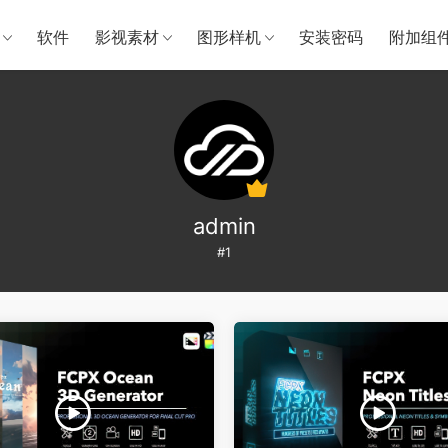
软件
影视素材
图形样机
安装密码
附加组
admin
#1